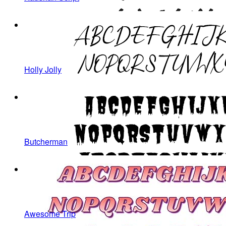
Holly Jolly
Butcherman
Awesome Trip