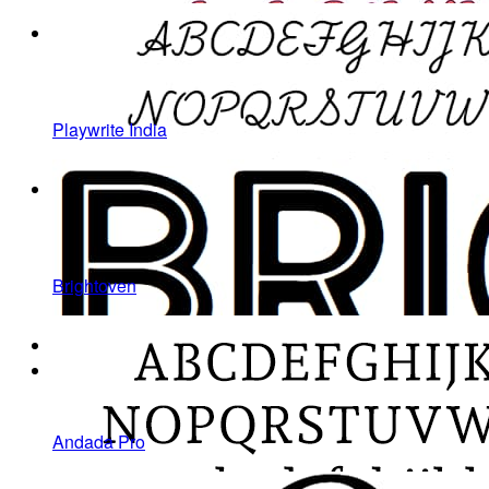
Playwrite India
Brightoven
Andada Pro