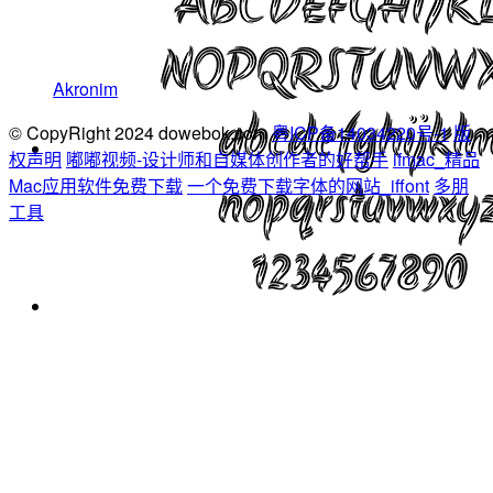
Akronim
© CopyRight 2024 dowebok.com
粤ICP备14034220号-1
版
权声明
嘟嘟视频-设计师和自媒体创作者的好帮手
ifmac_精品
Mac应用软件免费下载
一个免费下载字体的网站_iffont
多朋
工具