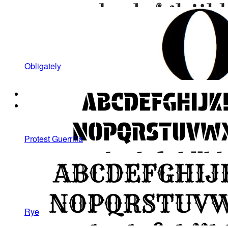
Obligately
Protest Guerrilla
Rye