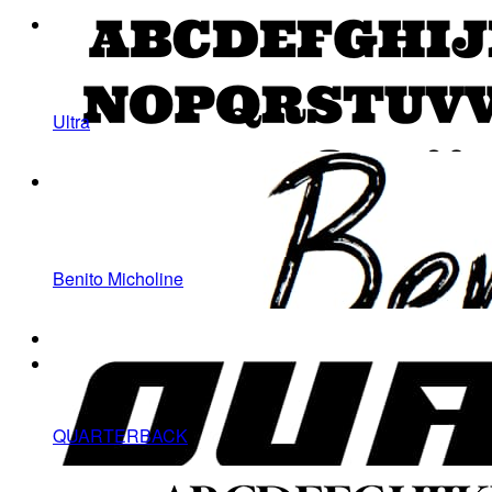
Ultra
Benito Micholine
QUARTERBACK