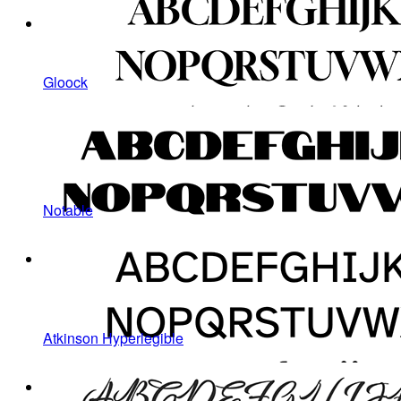
Gloock
Notable
Atkinson Hyperlegible