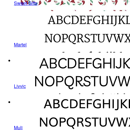
Sweet Gifts
Martel
Livvic
Muli