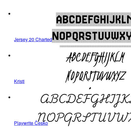
Jersey 20 Charted
Kristi
Playwrite Česko