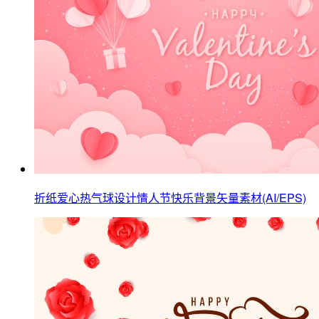
折纸爱心热气球设计情人节快乐背景矢量素材(AI/EPS)