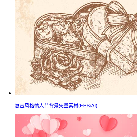
复古风格情人节背景矢量素材(EPS/AI)