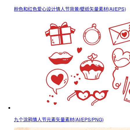
粉色和红色爱心设计情人节背景/壁纸矢量素材(AI/EPS)
九个涂鸦情人节元素矢量素材(AI/EPS/PNG)