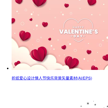
折纸爱心设计情人节快乐背景矢量素材(AI/EPS)