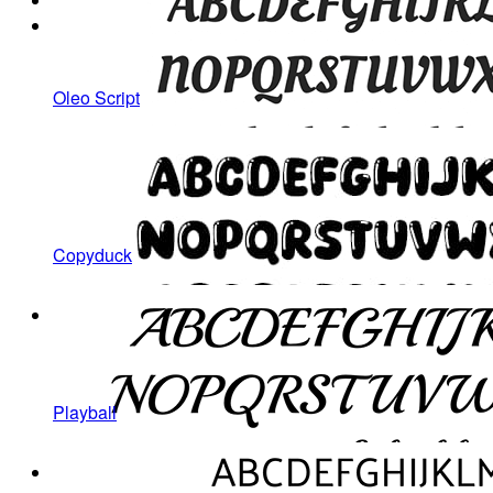
Oleo Script
Copyduck
Playball