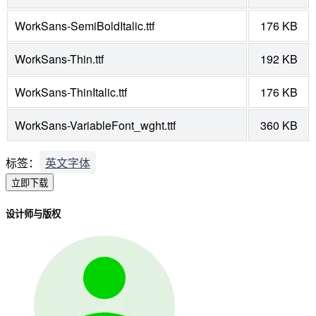
WorkSans-SemiBoldItalic.ttf
176 KB
WorkSans-Thin.ttf
192 KB
WorkSans-ThinItalic.ttf
176 KB
WorkSans-VariableFont_wght.ttf
360 KB
标签：
英文字体
立即下载
设计师与版权